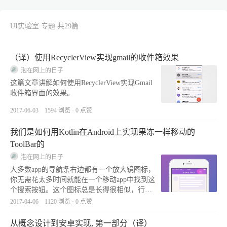
UI实验室 专题 共29篇
（译）使用RecyclerView实现gmail的收件箱效果
泡在网上的日子
这篇文章讲解如何使用RecyclerView实现Gmail
收件箱界面的效果。
2017-06-03 1594 浏览 · 0 点赞
我们是如何用Kotlin在Android上实现果冻一样移动的
ToolBar的
泡在网上的日子
大多数app的导航条右边都有一个放大镜图标，
你无需花太多时间就能在一个移动app中找到这
个搜索按钮。这个图标总是长得很相似，行为
也大同小异：点击放大镜图标，然后搜索框被
2017-04-06 1120 浏览 · 0 点赞
打开。 这样一种标准的UI不是设计师最喜欢的
动画方式。但谁说我们就不能做的更好呢
从概念设计到安卓实现, 第一部分（译）