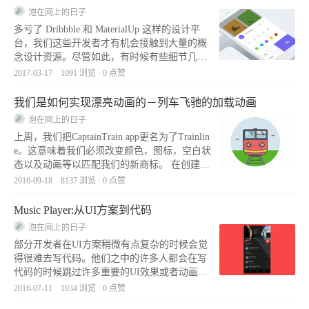
泡在网上的日子
多亏了 Dribbble 和 MaterialUp 这样的设计平
台，我们这些开发者才有机会接触到大量的概
念设计资源。尽管如此，有时候有些细节几乎
是不可能实现的，部分用户体验并没有被考
2017-03-17 1091 浏览 · 0 点赞
虑。 鉴于此，我觉得建立一个这样的项目会比
较有意思：选择一些 Dribbble 或者 Mater
我们是如何实现漂亮动画的－列车飞驰的加载动画
泡在网上的日子
上周，我们把CaptainTrain app更名为了Trainlin
e。这意味着我们必须改变颜色，图标，空白状
态以及动画等以匹配我们的新商标。 在创建新
的加载动画的时候我们遇到了一些问题。因此
2016-09-18 8137 浏览 · 0 点赞
我觉得这篇博客可能对开发者伙伴们有点用。
实际上，我将尝试解释一下我们是如
Music Player:从UI方案到代码
泡在网上的日子
部分开发者在UI方案稍微有点复杂的时候会觉
得很难去写代码。他们之中的许多人都会在写
代码的时候跳过许多重要的UI效果或者动画，
致使最终结果跟原始的方案相差很远。本文谈
2016-07-11 1034 浏览 · 0 点赞
谈如何针对UI方案写代码，跳过一些基本的细