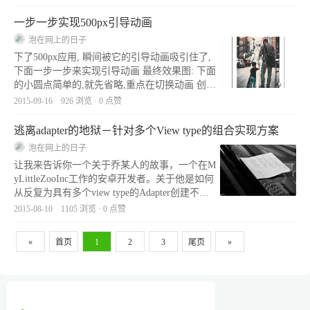
publicBitmaptoGrayscale(Bitmaporiginal){intheigh
t=original.getHeight();intwid
一步一步实现500px引导动画
泡在网上的日子
下了500px应用, 瞬间被它的引导动画吸引住了,
下面一步一步来实现引导动画 最终效果图: 下面
的小圆点简单的,就先省略,重点在切换动画 创建
viewpager 可以左右随手指滑动的只有底部文字
2015-09-16 926 浏览 · 0 点赞
部分,所以ViewPager中存放的布局是底部文字部
分 activity_main.xml Relati
逃离adapter的地狱－针对多个View type的组合实现方案
泡在网上的日子
让我来告诉你一个关于乔某人的故事，一个在M
yLittleZooInc工作的安卓开发者。关于他是如何
从反复为具有多个view type的Adapter创建不同
的Adapter对象中解脱出来，最终成功实现可重
2015-08-10 1105 浏览 · 0 点赞
用Adapter的。 曾经有一个叫做乔某某的人，它
是一个安卓开发者，为一家名叫My
«
首页
1
2
3
尾页
»