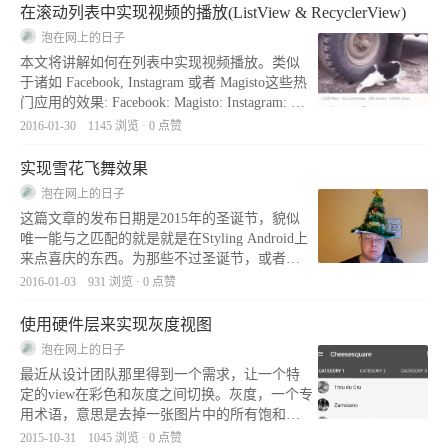
节，重点关注transition与动画。
在滚动列表中实现视频的播放(ListView & RecyclerView)
泡在网上的日子
本文将讲解如何在列表中实现视频播放。类似
于诸如 Facebook, Instagram 或者 Magisto这些热
门应用的效果: Facebook: Magisto: Instagram: 这
片文章基于开源项目： VideoPlayerManager 。
2016-01-30 1145 浏览 · 0 点赞
所有的代码和示例都在那里。本文将跳过许多
东西。因此如果你要真正理
实现雪花飞舞效果
泡在网上的日子
这篇文章的发布日期是2015年的圣诞节，貌似
唯一能与之匹配的就是就是在Styling Android上
来点喜庆的东西。为那些不过圣诞节，或者在
六月份读这篇文章的人而写 － 原谅我又调皮
2016-01-03 931 浏览 · 0 点赞
了。 那么问题来了，怎么才能诠释圣诞的意义
呢？最明显的答案就是：一张戴了圣诞
使用硬件层来实现灰度视图
泡在网上的日子
最近从设计团队那里得到一个需求，让一个特
定的view在彩色和灰度之间切换。灰度，一个专
用术语，意思是去掉一张图片中的所有饱和
度。我快速Google 了一下得到了如下的代码：
2015-10-31 1045 浏览 · 0 点赞