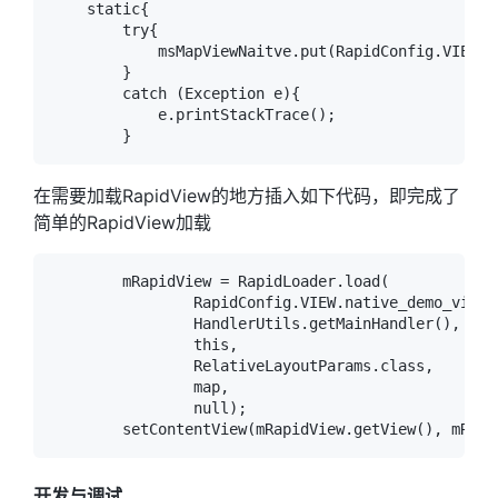
    static{

        try{

            msMapViewNaitve.put(RapidConfig.VIEW.n
        }

        catch (Exception e){

            e.printStackTrace();

在需要加载RapidView的地方插入如下代码，即完成了
简单的RapidView加载
        mRapidView = RapidLoader.load(

                RapidConfig.VIEW.native_demo_view.t
                HandlerUtils.getMainHandler(),

                this,

                RelativeLayoutParams.class,

                map,

                null);

开发与调试