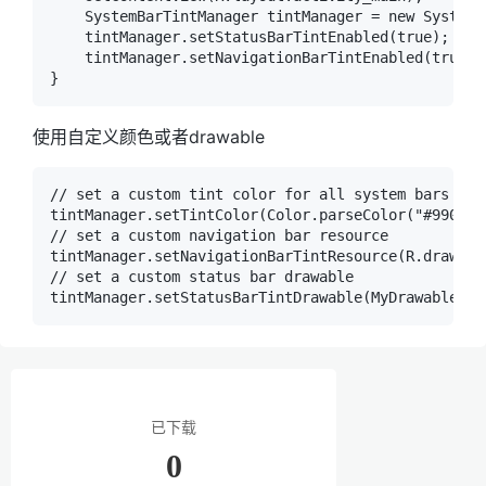
    SystemBarTintManager tintManager = new SystemB
    tintManager.setStatusBarTintEnabled(true);    
    tintManager.setNavigationBarTintEnabled(true);

使用自定义颜色或者drawable
// set a custom tint color for all system bars

tintManager.setTintColor(Color.parseColor("#99000FF
// set a custom navigation bar resource

tintManager.setNavigationBarTintResource(R.drawable
// set a custom status bar drawable

已下载
0