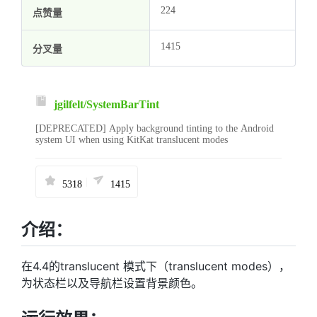
224
点赞量
1415
分叉量
jgilfelt/
SystemBarTint
[DEPRECATED] Apply background tinting to the Android
system UI when using KitKat translucent modes
|
5318
1415
介绍：
在4.4的translucent 模式下（translucent modes），
为状态栏以及导航栏设置背景颜色。